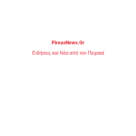
Μεταπηδήστε
στο
περιεχόμενο
PireasNews.Gr
Ειδήσεις και Νέα από τον Πειραιά