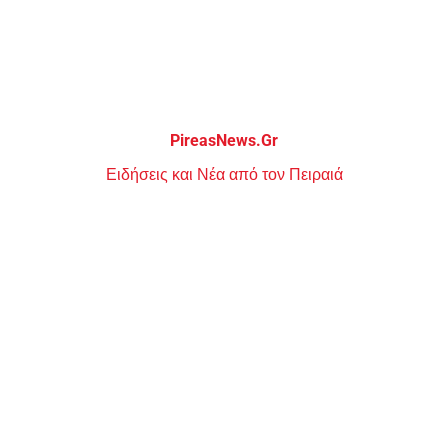
Μεταπηδήστε
στο
περιεχόμενο
PireasNews.Gr
Ειδήσεις και Νέα από τον Πειραιά