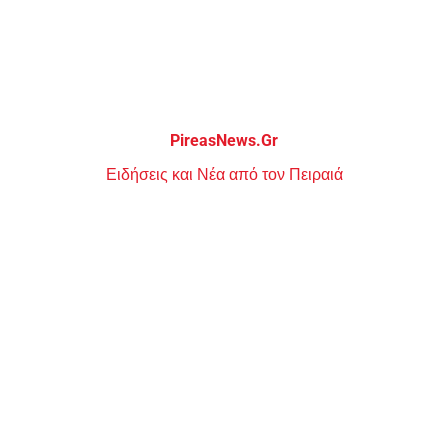
Μεταπηδήστε
στο
περιεχόμενο
PireasNews.Gr
Ειδήσεις και Νέα από τον Πειραιά