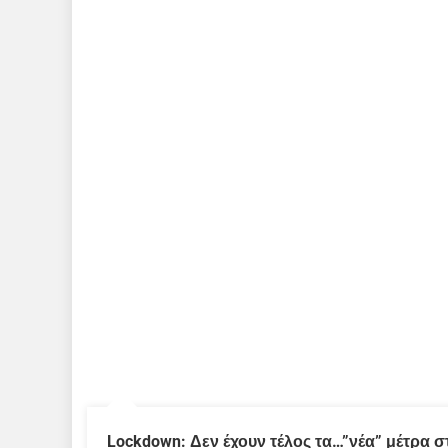
Lockdown: Δεν έχουν τέλος τα…”νέα” μέτρα σ