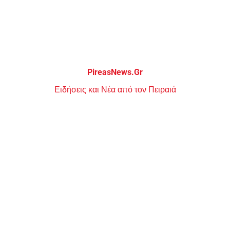
Μεταπηδήστε
στο
περιεχόμενο
PireasNews.Gr
Ειδήσεις και Νέα από τον Πειραιά