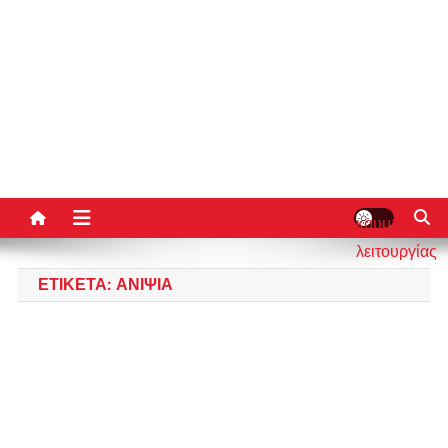
κουμπί
λειτουργίας
ιστότοπου
ΕΤΙΚΈΤΑ:
ΑΝΙΨΙΆ