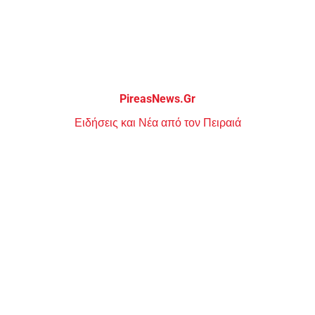
Μεταπηδήστε
στο
περιεχόμενο
PireasNews.Gr
Ειδήσεις και Νέα από τον Πειραιά