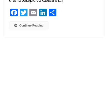
από τα δοκάρια θα καθίσει ο […]
Facebook
Twitter
Email
LinkedIn
Μοιραστείτε
Continue Reading