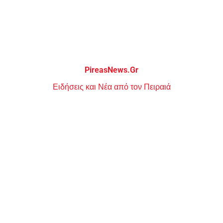
Μεταπηδήστε
στο
περιεχόμενο
PireasNews.Gr
Ειδήσεις και Νέα από τον Πειραιά