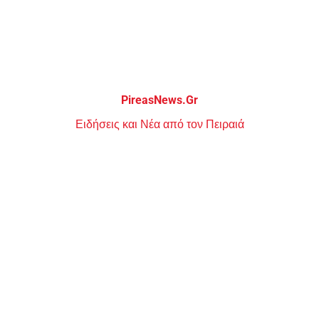
Μεταπηδήστε
στο
περιεχόμενο
PireasNews.Gr
Ειδήσεις και Νέα από τον Πειραιά