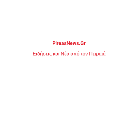
Μεταπηδήστε
στο
περιεχόμενο
PireasNews.Gr
Ειδήσεις και Νέα από τον Πειραιά