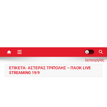
κουμπί
λειτουργίας
ιστότοπου
ΕΤΙΚΈΤΑ:
ΑΣΤΈΡΑΣ ΤΡΊΠΟΛΗΣ – ΠΑΟΚ LIVE
STREAMING 19/9