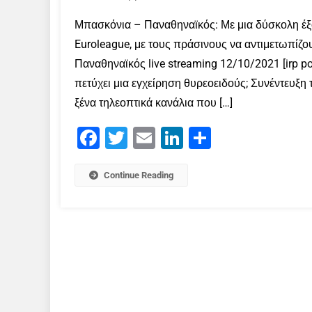
Μπασκόνια – Παναθηναϊκός: Με μια δύσκολη έξοδ
Euroleague, με τους πράσινους να αντιμετωπίζο
Παναθηναϊκός live streaming 12/10/2021 [irp p
πετύχει μια εγχείρηση θυρεοειδούς; Συνέντευξη 
ξένα τηλεοπτικά κανάλια που […]
Facebook
Twitter
Email
LinkedIn
Μοιραστείτε
Continue Reading