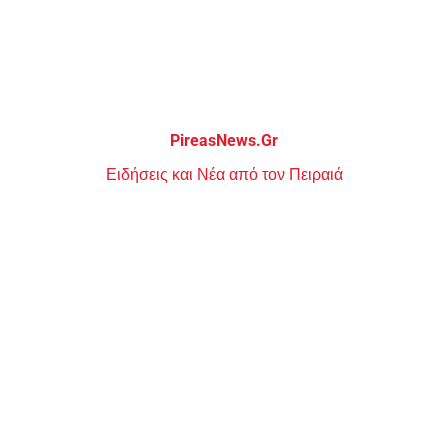
Μεταπηδήστε
στο
περιεχόμενο
PireasNews.Gr
Ειδήσεις και Νέα από τον Πειραιά