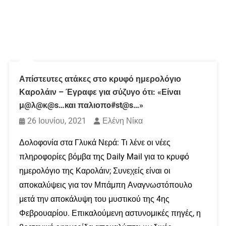
Απίστευτες ατάκες στο κρυφό ημερολόγιο
Καρολάιν – Έγραφε για σύζυγο ότι: «Είναι
μ@λ@κ@s…και παλιοπo#st@s…»
26 Ιουνίου, 2021
Ελένη Νίκα
Δολοφονία στα Γλυκά Νερά: Τι λένε οι νέες
πληροφορίες βόμβα της Daily Mail για το κρυφό
ημερολόγιο της Καρολάιν; Συνεχείς είναι οι
αποκαλύψεις για τον Μπάμπη Αναγνωστόπουλο
μετά την αποκάλυψη του μυστικού της 4ης
Φεβρουαρίου. Επικαλούμενη αστυνομικές πηγές, η