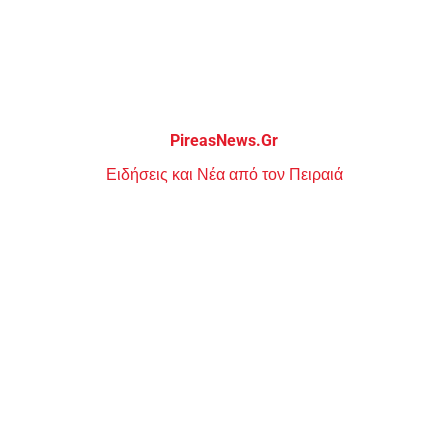
Μεταπηδήστε
στο
περιεχόμενο
PireasNews.Gr
Ειδήσεις και Νέα από τον Πειραιά