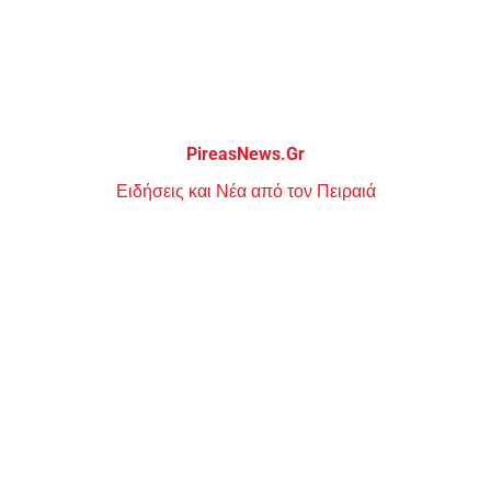
Μεταπηδήστε
στο
περιεχόμενο
PireasNews.Gr
Ειδήσεις και Νέα από τον Πειραιά