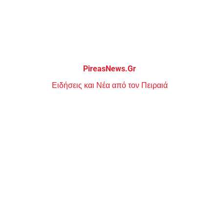
Μεταπηδήστε
στο
περιεχόμενο
PireasNews.Gr
Ειδήσεις και Νέα από τον Πειραιά