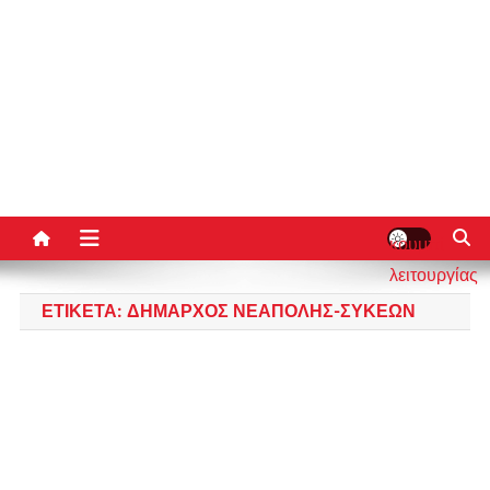
κουμπί
λειτουργίας
ιστότοπου
ΕΤΙΚΈΤΑ:
ΔΉΜΑΡΧΟΣ ΝΕΆΠΟΛΗΣ-ΣΥΚΕΏΝ