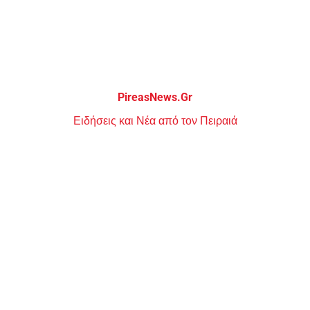
Μεταπηδήστε
στο
περιεχόμενο
PireasNews.Gr
Ειδήσεις και Νέα από τον Πειραιά