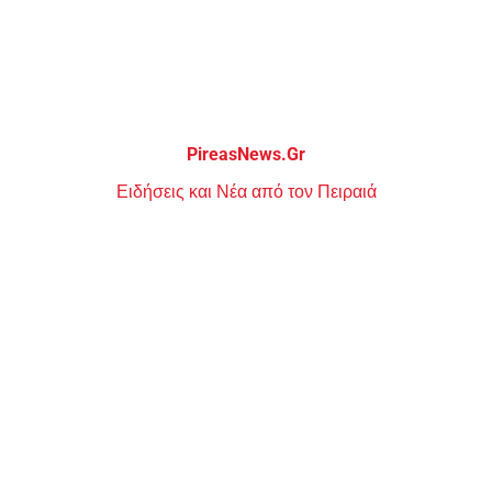
Μεταπηδήστε
στο
περιεχόμενο
PireasNews.Gr
Ειδήσεις και Νέα από τον Πειραιά