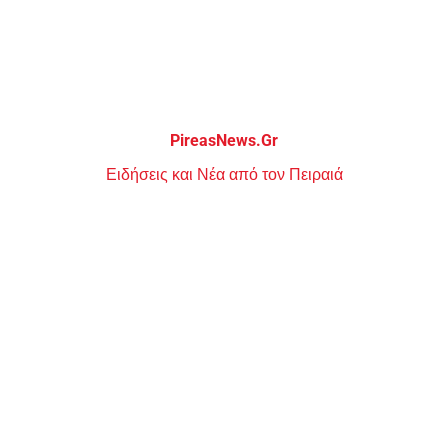
Μεταπηδήστε
στο
περιεχόμενο
PireasNews.Gr
Ειδήσεις και Νέα από τον Πειραιά