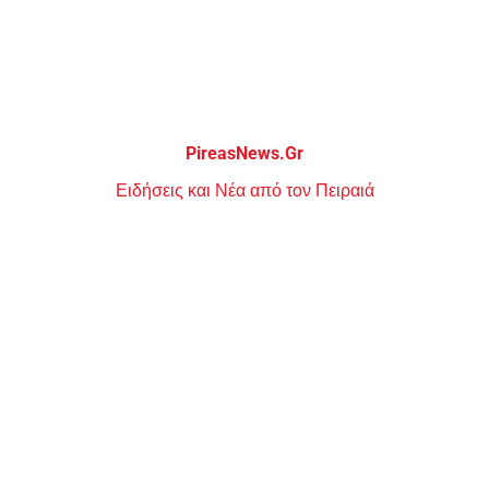
Μεταπηδήστε
στο
περιεχόμενο
PireasNews.Gr
Ειδήσεις και Νέα από τον Πειραιά