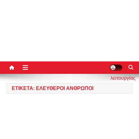
κουμπί
λειτουργίας
ιστότοπου
ΕΤΙΚΈΤΑ:
ΕΛΕΎΘΕΡΟΙ ΆΝΘΡΩΠΟΙ