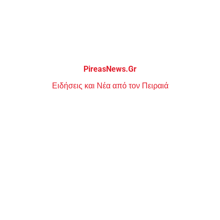
Μεταπηδήστε
στο
περιεχόμενο
PireasNews.Gr
Ειδήσεις και Νέα από τον Πειραιά