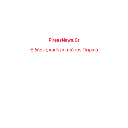
Μεταπηδήστε
στο
περιεχόμενο
PireasNews.Gr
Ειδήσεις και Νέα από τον Πειραιά