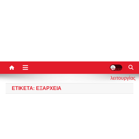
κουμπί
λειτουργίας
ιστότοπου
ΕΤΙΚΈΤΑ:
ΕΞΆΡΧΕΙΑ