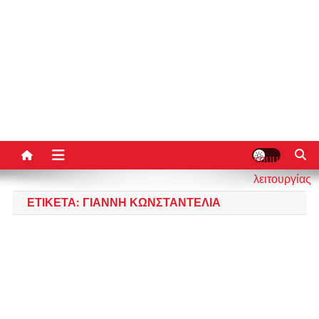
κουμπί
λειτουργίας
ιστότοπου
ΕΤΙΚΈΤΑ:
ΓΙΆΝΝΗ ΚΩΝΣΤΑΝΤΈΛΙΑ