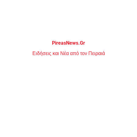
Μεταπηδήστε
στο
περιεχόμενο
PireasNews.Gr
Ειδήσεις και Νέα από τον Πειραιά