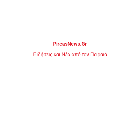
Μεταπηδήστε
στο
περιεχόμενο
PireasNews.Gr
Ειδήσεις και Νέα από τον Πειραιά