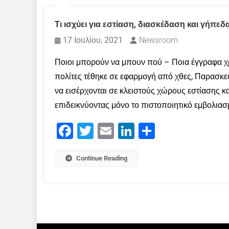
Τι ισχύει για εστίαση, διασκέδαση και γήπεδ
17 Ιουλίου, 2021
Newsroom
Ποιοι μπορούν να μπουν πού – Ποια έγγραφα χρ
πολίτες τέθηκε σε εφαρμογή από χθες, Παρασκε
να εισέρχονται σε κλειστούς χώρους εστίασης κ
επιδεικνύοντας μόνο το πιστοποιητικό εμβολιασ
Facebook
Twitter
Email
LinkedIn
Μοιραστείτε
Continue Reading