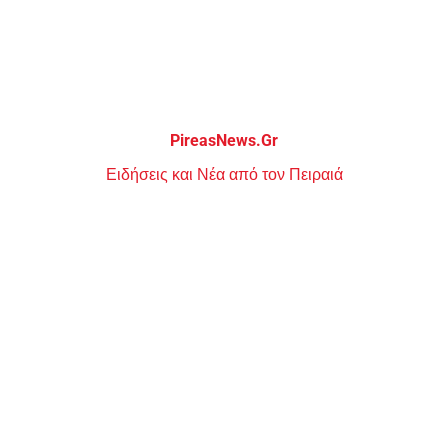
Μεταπηδήστε
στο
περιεχόμενο
PireasNews.Gr
Ειδήσεις και Νέα από τον Πειραιά