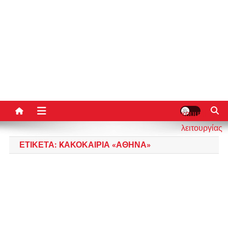
κουμπί
λειτουργίας
ιστότοπου
ΕΤΙΚΈΤΑ:
KΑΚΟΚΑΙΡΊΑ «ΑΘΗΝΆ»