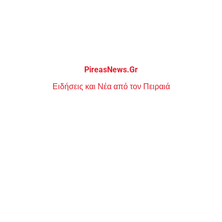
Μεταπηδήστε
στο
περιεχόμενο
PireasNews.Gr
Ειδήσεις και Νέα από τον Πειραιά