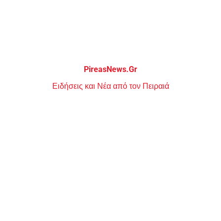
Μεταπηδήστε
στο
περιεχόμενο
PireasNews.Gr
Ειδήσεις και Νέα από τον Πειραιά