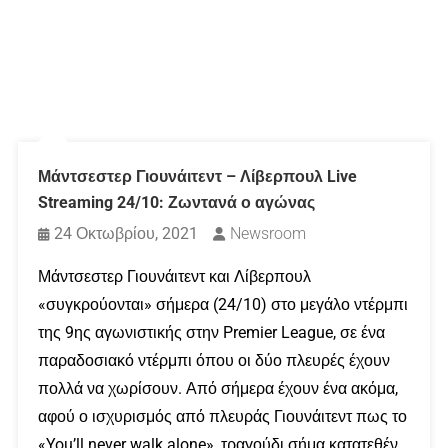
Μάντσεστερ Γιουνάιτεντ – Λίβερπουλ Live
Streaming 24/10: Ζωντανά ο αγώνας
24 Οκτωβρίου, 2021
Newsroom
Μάντσεστερ Γιουνάιτεντ και Λίβερπουλ
«συγκρούονται» σήμερα (24/10) στο μεγάλο ντέρμπι
της 9ης αγωνιστικής στην Premier League, σε ένα
παραδοσιακό ντέρμπι όπου οι δύο πλευρές έχουν
πολλά να χωρίσουν. Από σήμερα έχουν ένα ακόμα,
αφού ο ισχυρισμός από πλευράς Γιουνάιτεντ πως το
«You’ll never walk alone», τραγούδι σήμα κατατεθέν