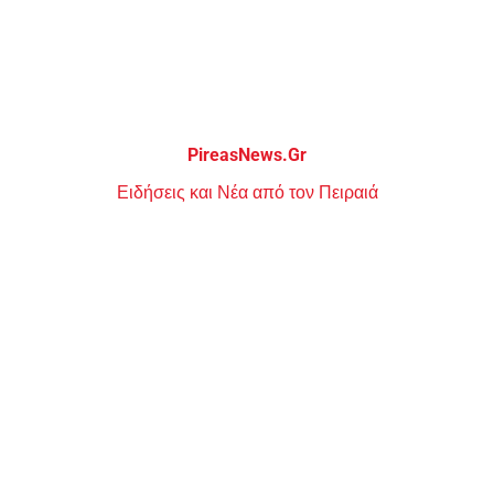
Μεταπηδήστε
στο
περιεχόμενο
PireasNews.Gr
Ειδήσεις και Νέα από τον Πειραιά