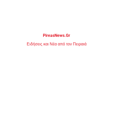
Μεταπηδήστε
στο
περιεχόμενο
PireasNews.Gr
Ειδήσεις και Νέα από τον Πειραιά