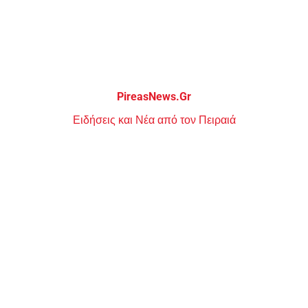
Μεταπηδήστε
στο
περιεχόμενο
PireasNews.Gr
Ειδήσεις και Νέα από τον Πειραιά