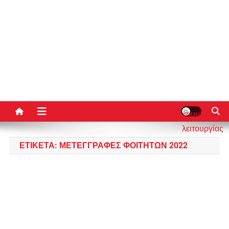
κουμπί
λειτουργίας
ιστότοπου
ΕΤΙΚΈΤΑ:
ΜΕΤΕΓΓΡΑΦΈΣ ΦΟΙΤΗΤΏΝ 2022