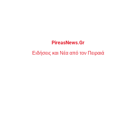
Μεταπηδήστε
στο
περιεχόμενο
PireasNews.Gr
Ειδήσεις και Νέα από τον Πειραιά