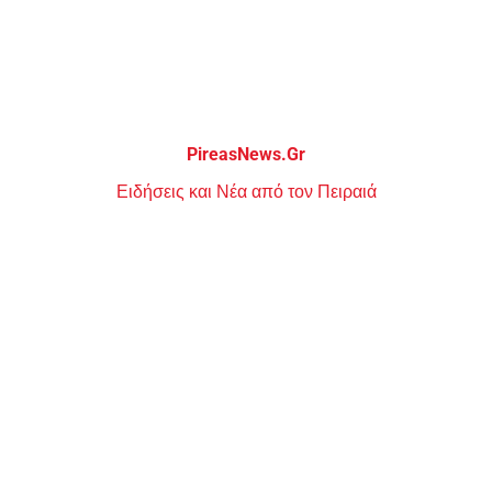
Μεταπηδήστε
στο
περιεχόμενο
PireasNews.Gr
Ειδήσεις και Νέα από τον Πειραιά