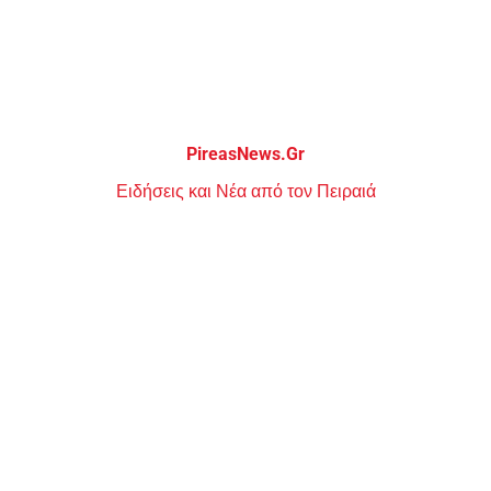
Μεταπηδήστε
στο
περιεχόμενο
PireasNews.Gr
Ειδήσεις και Νέα από τον Πειραιά