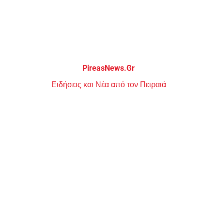
Μεταπηδήστε
στο
περιεχόμενο
PireasNews.Gr
Ειδήσεις και Νέα από τον Πειραιά