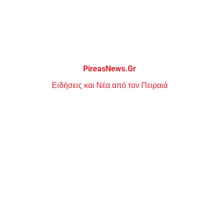
Μεταπηδήστε
στο
περιεχόμενο
PireasNews.Gr
Ειδήσεις και Νέα από τον Πειραιά