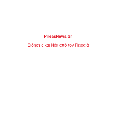
Μεταπηδήστε
στο
περιεχόμενο
PireasNews.Gr
Ειδήσεις και Νέα από τον Πειραιά