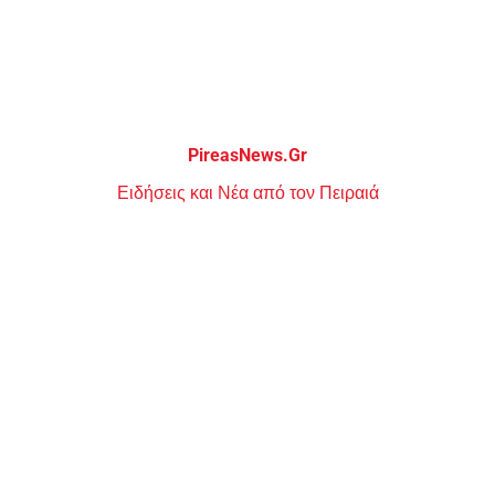
Μεταπηδήστε
στο
περιεχόμενο
PireasNews.Gr
Ειδήσεις και Νέα από τον Πειραιά