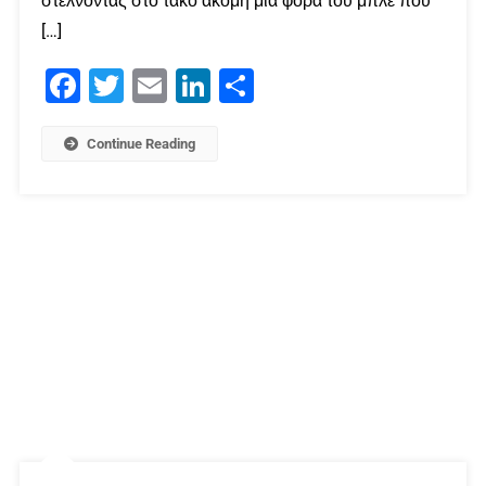
στέλνοντας στο τάκο ακόμη μια φορά του μπλε που
[…]
Facebook
Twitter
Email
LinkedIn
Μοιραστείτε
Continue Reading