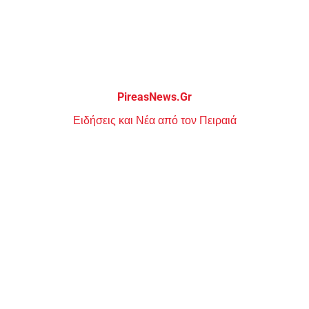
Μεταπηδήστε
στο
περιεχόμενο
PireasNews.Gr
Ειδήσεις και Νέα από τον Πειραιά