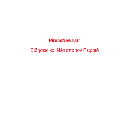
Μεταπηδήστε
στο
περιεχόμενο
PireasNews.Gr
Ειδήσεις και Νέα από τον Πειραιά