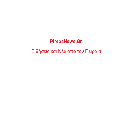
Μεταπηδήστε
στο
περιεχόμενο
PireasNews.Gr
Ειδήσεις και Νέα από τον Πειραιά