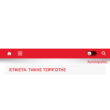
κουμπί
λειτουργίας
ιστότοπου
ΕΤΙΚΈΤΑ:
ΤΆΚΗΣ ΤΣΙΡΙΓΏΤΗΣ