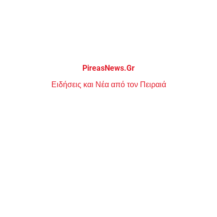
Μεταπηδήστε
στο
περιεχόμενο
PireasNews.Gr
Ειδήσεις και Νέα από τον Πειραιά