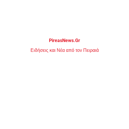
Μεταπηδήστε
στο
περιεχόμενο
PireasNews.Gr
Ειδήσεις και Νέα από τον Πειραιά