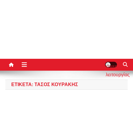
κουμπί
λειτουργίας
ιστότοπου
ΕΤΙΚΈΤΑ:
ΤΆΣΟΣ ΚΟΥΡΆΚΗΣ