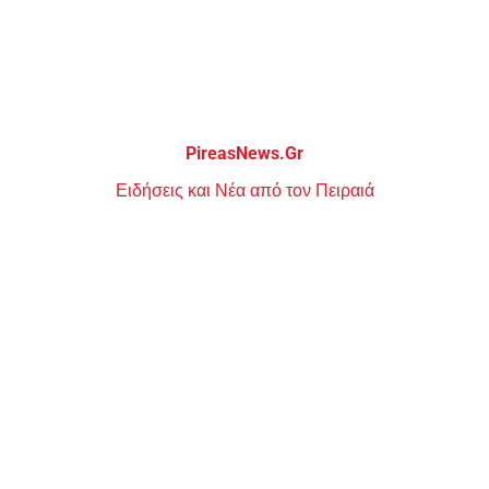
Μεταπηδήστε
στο
περιεχόμενο
PireasNews.Gr
Ειδήσεις και Νέα από τον Πειραιά