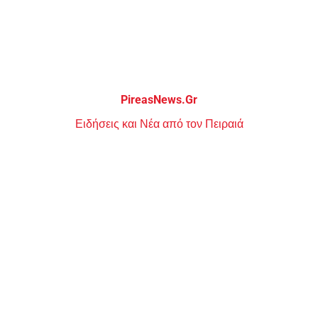
Μεταπηδήστε
στο
περιεχόμενο
PireasNews.Gr
Ειδήσεις και Νέα από τον Πειραιά