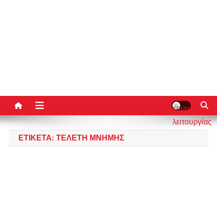
κουμπί
λειτουργίας
ιστότοπου
ΕΤΙΚΈΤΑ:
ΤΕΛΕΤΉ ΜΝΉΜΗΣ