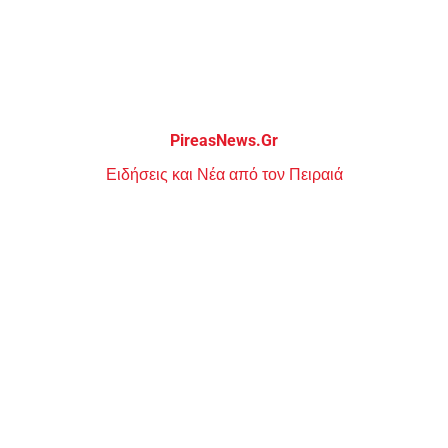
Μεταπηδήστε
στο
περιεχόμενο
PireasNews.Gr
Ειδήσεις και Νέα από τον Πειραιά