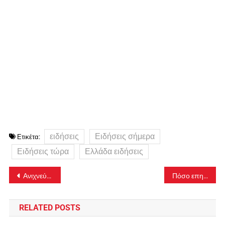
ειδήσεις
Ειδήσεις σήμερα
Ετικέτα:
Ειδήσεις τώρα
Ελλάδα ειδήσεις
Πλοήγηση
Ανιχνεύθηκαν 5 στελέχη με την υποπαραλλαγή Δέλτα plus – Σε ποιες περιοχές εντοπίστηκαν
Πόσο επηρεάζει η γενετική προδιάθεση για σοβαρή νόσηση και θανάτους
άρθρων
RELATED POSTS