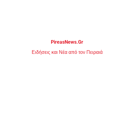
Μεταπηδήστε
στο
περιεχόμενο
PireasNews.Gr
Ειδήσεις και Νέα από τον Πειραιά