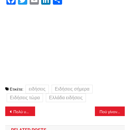
ειδήσεις
Ειδήσεις σήμερα
Ετικέτα:
Ειδήσεις τώρα
Ελλάδα ειδήσεις
Πλοήγηση
Πολύ υψηλός και σήμερα ο κίνδυνος πυρκαγιάς – Ποιες περιοχές βρίσκονται στο «κόκκινο»
Πού γίνονται δωρεάν rapid tests σήμερα Πέμπτη
άρθρων