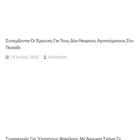
Συνεχίζονται Οι Έρευνες Για Τους Δύο Νεαρούς Αγνοούμενους Στο
Ποσείδι
10 Ιουλίου, 2022
Newsroom
Συναγερμός Για Ύποπτους Φακέλους Με Άγνωση Σκόνη Σε