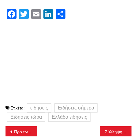
Facebook
Twitter
Email
LinkedIn
Μοιραστείτε
ειδήσεις
Ειδήσεις σήμερα
Ετικέτα:
Ειδήσεις τώρα
Ελλάδα ειδήσεις
Πλοήγηση
Προ των πυλών οι νέες ταυτότητες: Πόσο θα κοστίζουν
Σύλληψη για όπλα και μπαλωθιές στο Ρέθυμνο
άρθρων