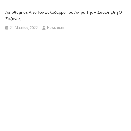
Λιποθύμησε Από Τον Ξυλοδαρμό Του Άντρα Της – Συνελήφθη Ο
Σύζυγος
21 Μαρτίου, 2022
Newsroom