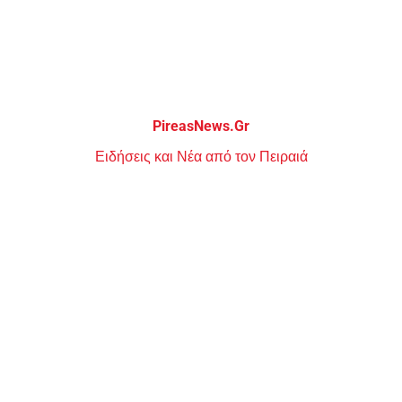
Μεταπηδήστε
στο
περιεχόμενο
PireasNews.Gr
Ειδήσεις και Νέα από τον Πειραιά