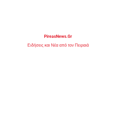
Μεταπηδήστε
στο
περιεχόμενο
PireasNews.Gr
Ειδήσεις και Νέα από τον Πειραιά