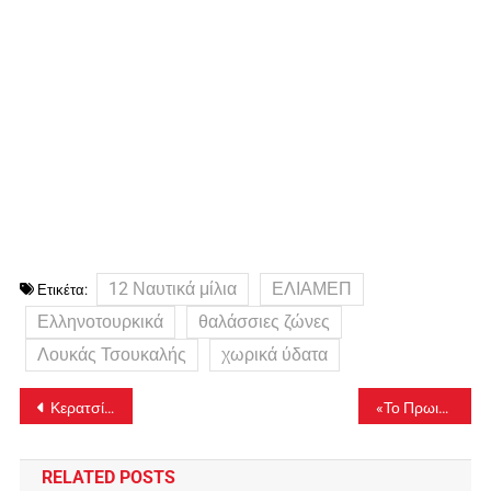
12 Ναυτικά μίλια
ΕΛΙΑΜΕΠ
Ετικέτα:
Ελληνοτουρκικά
θαλάσσιες ζώνες
Λουκάς Τσουκαλής
χωρικά ύδατα
Πλοήγηση
Κερατσίνι: Πρωτοβουλία του Γιάννη Ραγκούση για ΑΜΕΣΗ στελέχωση του Κέντρου Υγείας
«Το Πρωινό»: Η πρεμιέρα Λιάγκα-Σκορδά σε μουδιασμένη ατμόσφαιρα-video
άρθρων
RELATED POSTS