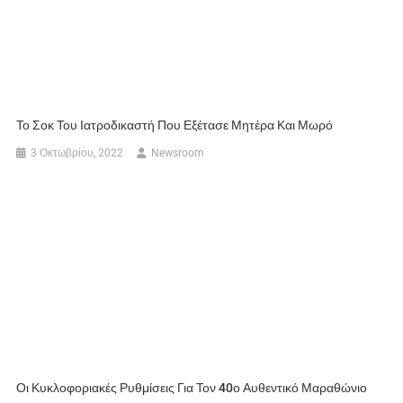
Το Σοκ Του Ιατροδικαστή Που Εξέτασε Μητέρα Και Μωρό
3 Οκτωβρίου, 2022
Newsroom
Οι Κυκλοφοριακές Ρυθμίσεις Για Τον 40ο Αυθεντικό Μαραθώνιο