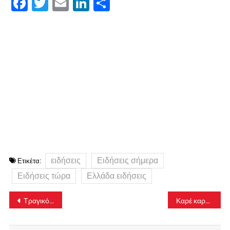
Facebook
Twitter
Email
LinkedIn
Μοιραστείτε
ειδήσεις
Ειδήσεις σήμερα
Ετικέτα:
Ειδήσεις τώρα
Ελλάδα ειδήσεις
Πλοήγηση
Τραγικός θάνατος 21χρονου Βρετανού που ανέβηκε σε σκεπή σπιτιού και έπεσε με το κεφάλι
Καρέ καρέ η μεταγωγή του «ωραίου Γιώργου» στον ανακριτή – Απολογείται για τη δολοφονία του 54χρονου τοπογράφου στο Ψυχικό
άρθρων