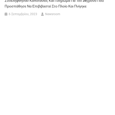
Συνελήφθησαν Καπετάνιος Και Πλήρωμα Για Τον 36χρονο Που
Προσπάθησε Να Επιβιβαστεί Στο Πλοίο Και Πνίγηκε
6 Σεπτεμβρίου, 2023
Newsroom