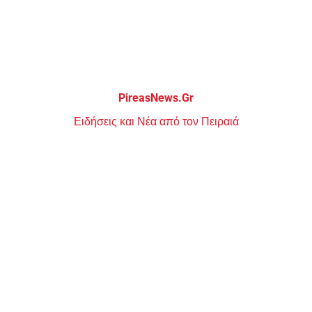
Μεταπηδήστε
στο
περιεχόμενο
PireasNews.Gr
Ειδήσεις και Νέα από τον Πειραιά