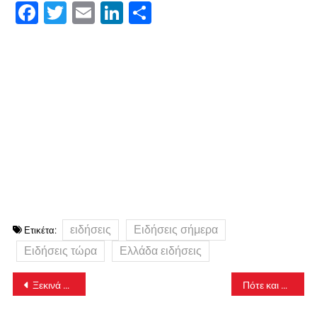
Facebook
Twitter
Email
LinkedIn
Μοιραστείτε
ειδήσεις
Ειδήσεις σήμερα
Ετικέτα:
Ειδήσεις τώρα
Ελλάδα ειδήσεις
Πλοήγηση
Ξεκινά η υποβολή αιτήσεων για εισαγωγή στα δημόσια ΙΕΚ Τουρισμού
Πότε και πού θα γίνει η κηδεία της δημοσιογράφου
άρθρων