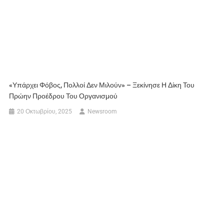
«Υπάρχει Φόβος, Πολλοί Δεν Μιλούν» – Ξεκίνησε Η Δίκη Του
Πρώην Προέδρου Του Οργανισμού
20 Οκτωβρίου, 2025
Newsroom