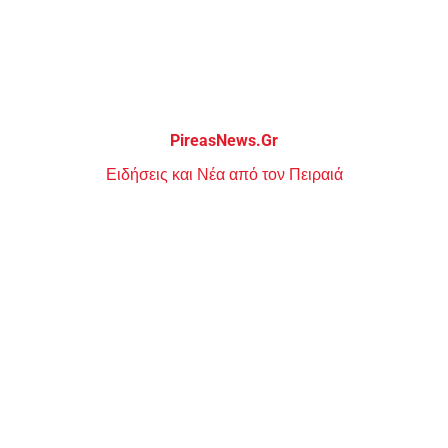
Μεταπηδήστε
στο
περιεχόμενο
PireasNews.Gr
Ειδήσεις και Νέα από τον Πειραιά